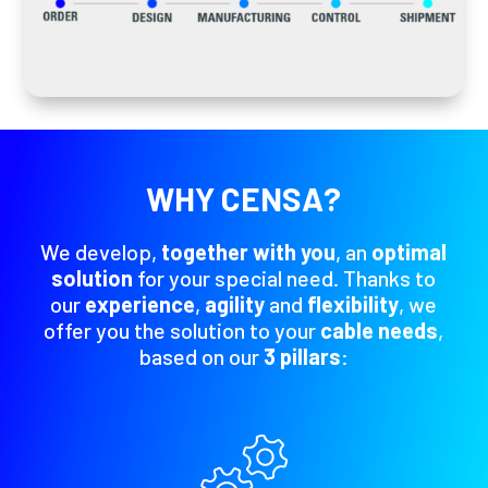
WHY CENSA?
We develop,
together with you
, an
optimal
solution
for your special need. Thanks to
our
experience
,
agility
and
flexibility
, we
offer you the solution to your
cable needs
,
based on our
3 pillars
: