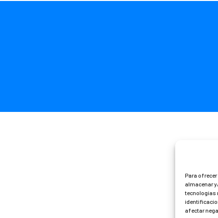
Para ofrecer
almacenar y/
tecnologías 
identificacio
afectar nega